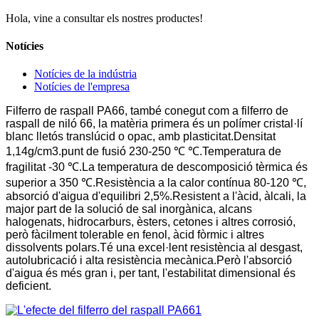
Hola, vine a consultar els nostres productes!
Notícies
Notícies de la indústria
Notícies de l'empresa
Filferro de raspall PA66, també conegut com a filferro de
raspall de niló 66, la matèria primera és un polímer cristal·lí
blanc lletós translúcid o opac, amb plasticitat.Densitat
1,14g/cm3.punt de fusió 230-250 ℃ ℃.Temperatura de
fragilitat -30 ℃.La temperatura de descomposició tèrmica és
superior a 350 ℃.Resistència a la calor contínua 80-120 ℃,
absorció d'aigua d'equilibri 2,5%.Resistent a l'àcid, àlcali, la
major part de la solució de sal inorgànica, alcans
halogenats, hidrocarburs, èsters, cetones i altres corrosió,
però fàcilment tolerable en fenol, àcid fòrmic i altres
dissolvents polars.Té una excel·lent resistència al desgast,
autolubricació i alta resistència mecànica.Però l'absorció
d'aigua és més gran i, per tant, l'estabilitat dimensional és
deficient.