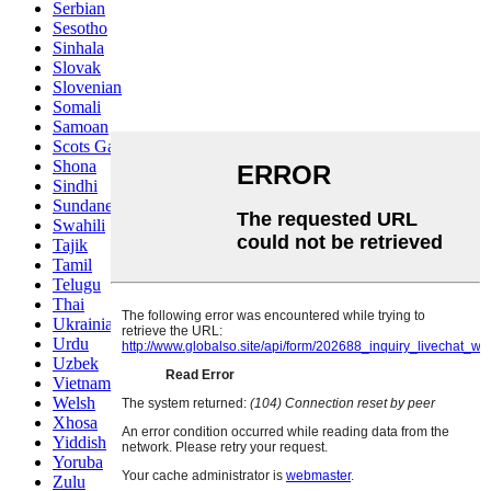
Serbian
Sesotho
Sinhala
Slovak
Slovenian
Somali
Samoan
Scots Gaelic
Shona
Sindhi
Sundanese
Swahili
Tajik
Tamil
Telugu
Thai
Ukrainian
Urdu
Uzbek
Vietnamese
Welsh
Xhosa
Yiddish
Yoruba
Zulu