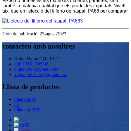
PA66 no només és les mateixes matèries primeres, sinó
també la mateixa qualitat que els productes importats.Nivell,
així que en l'elecció del filferro de raspall PA66 per comparar.
Hora de publicació: 23-agost-2023
contacteu amb nosaltres
Xinjia Nylon CO., LTD.
+86 13151306936
xinjianylon@gmail.com
xinjianylonsales@gmail.com
Llista de productes
Filament PP
PA
Filament PBT