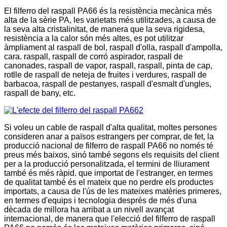
El filferro del raspall PA66 és la resistència mecànica més
alta de la sèrie PA, les varietats més utilitzades, a causa de
la seva alta cristalinitat, de manera que la seva rigidesa,
resistència a la calor són més altes, es pot utilitzar
àmpliament al raspall de bol, raspall d'olla, raspall d'ampolla,
cara. raspall, raspall de corró aspirador, raspall de
canonades, raspall de vapor, raspall, raspall, pinta de cap,
rotlle de raspall de neteja de fruites i verdures, raspall de
barbacoa, raspall de pestanyes, raspall d'esmalt d'ungles,
raspall de bany, etc.
Si voleu un cable de raspall d'alta qualitat, moltes persones
consideren anar a països estrangers per comprar, de fet, la
producció nacional de filferro de raspall PA66 no només té
preus més baixos, sinó també segons els requisits del client
per a la producció personalitzada, el termini de lliurament
també és més ràpid. que importat de l'estranger, en termes
de qualitat també és el mateix que no perdre els productes
importats, a causa de l'ús de les mateixes matèries primeres,
en termes d'equips i tecnologia després de més d'una
dècada de millora ha arribat a un nivell avançat
internacional, de manera que l'elecció del filferro de raspall