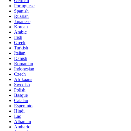
German
Portuguese
Spanish
Russian
Japanese
Korean
Arabic
Irish
Greek
Turkish
Italian
Danish
Romanian
Indonesian
Czech
Afrikaans
Swedish
Polish
Basque
Catalan
Esperanto
Hindi
Lao
Albanian
Amharic