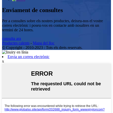
Enviament de consultes
Per a consultes sobre els nostres productes, deixeu-nos el vostre
correu electrònic i poseu-vos en contacte amb nosaltres en un
termini de 24 hores.
consulta ara
Productes calents
-
Mapa del lloc
© Copyright - 2010-2023 : Tots els drets reservats.
Envia un correu electrònic
x