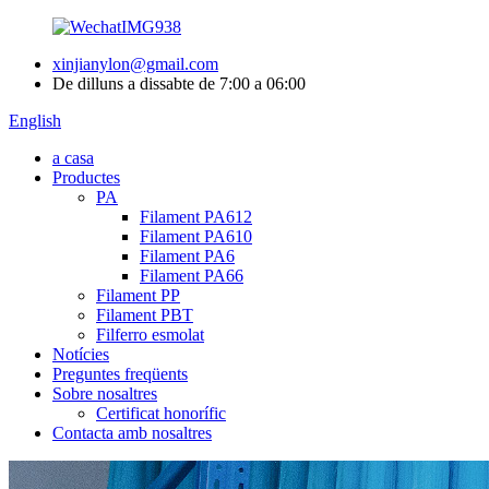
xinjianylon@gmail.com
De dilluns a dissabte de 7:00 a 06:00
English
a casa
Productes
PA
Filament PA612
Filament PA610
Filament PA6
Filament PA66
Filament PP
Filament PBT
Filferro esmolat
Notícies
Preguntes freqüents
Sobre nosaltres
Certificat honorífic
Contacta amb nosaltres