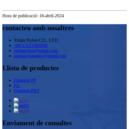
Hora de publicació: 18-abril-2024
contacteu amb nosaltres
Xinjia Nylon CO., LTD.
+86 13151306936
xinjianylon@gmail.com
xinjianylonsales@gmail.com
Llista de productes
Filament PP
PA
Filament PBT
Enviament de consultes