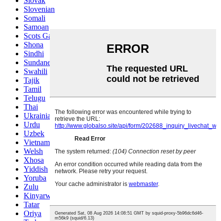
Slovak
Slovenian
Somali
Samoan
Scots Gaelic
Shona
Sindhi
Sundanese
Swahili
Tajik
Tamil
Telugu
Thai
Ukrainian
Urdu
Uzbek
Vietnamese
Welsh
Xhosa
Yiddish
Yoruba
Zulu
Kinyarwanda
Tatar
Oriya