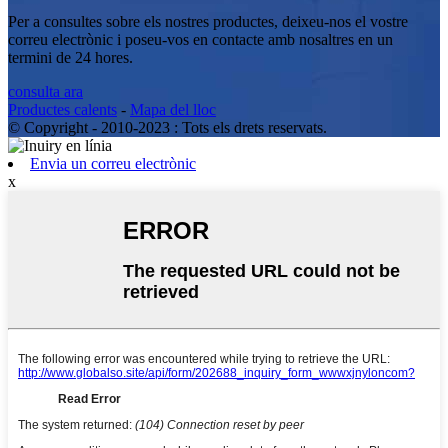
Per a consultes sobre els nostres productes, deixeu-nos el vostre
correu electrònic i poseu-vos en contacte amb nosaltres en un
termini de 24 hores.
consulta ara
Productes calents
-
Mapa del lloc
© Copyright - 2010-2023 : Tots els drets reservats.
Envia un correu electrònic
x