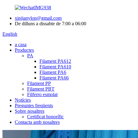
xinjianylon@gmail.com
De dilluns a dissabte de 7:00 a 06:00
English
a casa
Productes
PA
Filament PA612
Filament PA610
Filament PA6
Filament PA66
Filament PP
Filament PBT
Filferro esmolat
Notícies
Preguntes freqüents
Sobre nosaltres
Certificat honorífic
Contacta amb nosaltres